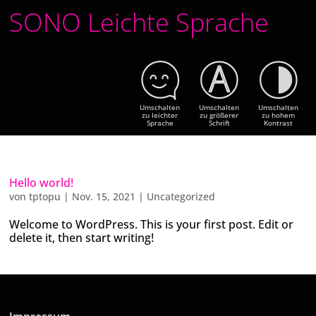
Skip
SONO Leichte Sprache
to
content
Umschalten
Umschalten
Umschalten
zu leichter
zu größerer
zu hohem
Sprache
Schrift
Kontrast
Hello world!
von
tptopu
|
Nov. 15, 2021
|
Uncategorized
Welcome to WordPress. This is your first post. Edit or
delete it, then start writing!