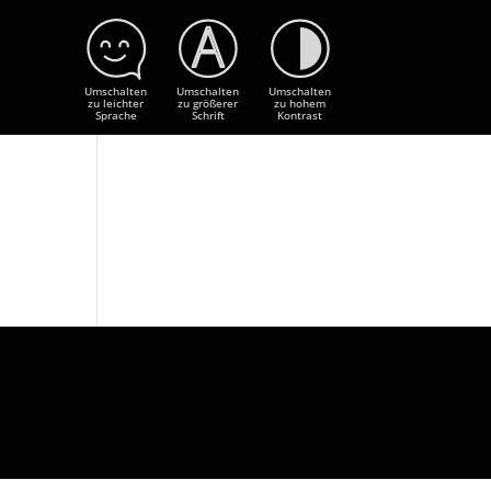
Umschalten
Umschalten
Umschalten
zu leichter
zu größerer
zu hohem
Sprache
Schrift
Kontrast