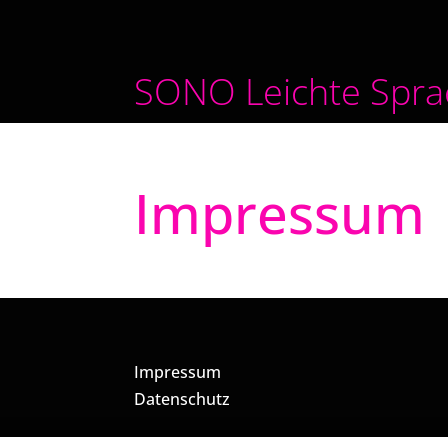
Skip
to
content
SONO Leichte Spra
Impressum
Impressum
Datenschutz