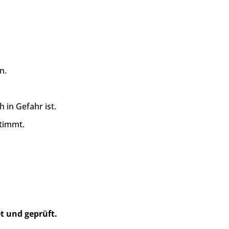
n.
in Gefahr ist.
stimmt.
n
et und geprüft.