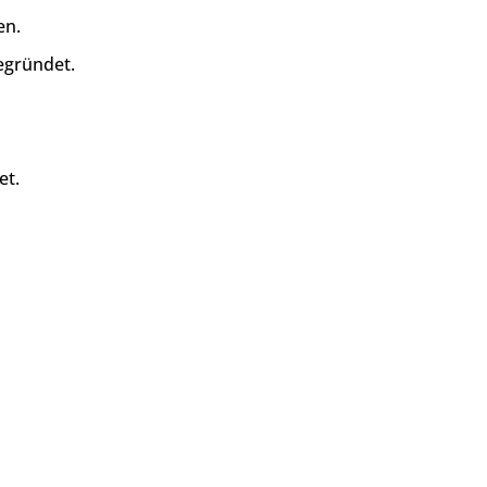
en.
egründet.
et.