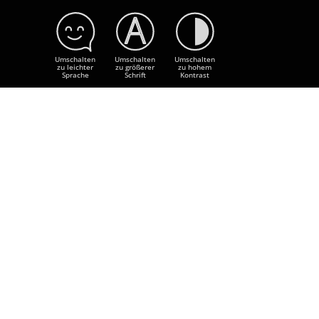
Umschalten
Umschalten
Umschalten
zu leichter
zu größerer
zu hohem
Sprache
Schrift
Kontrast